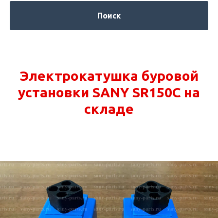
Поиск
Электрокатушка буровой
установки SANY SR150C на
складе