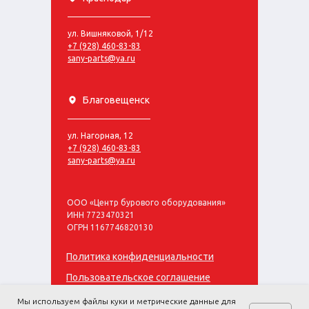
ул. Вишняковой, 1/12
+7 (928) 460-83-83
sany-parts@ya.ru
Благовещенск
ул. Нагорная, 12
+7 (928) 460-83-83
sany-parts@ya.ru
ООО «Центр бурового оборудования»
ИНН 7723470321
ОГРН 1167746820130
Политика конфиденциальности
Пользовательское соглашение
© «ЦБО» 2016-
Мы используем файлы куки и метрические данные для