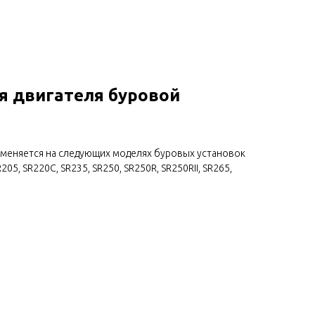
я двигателя буровой
именяется на следующих моделях буровых установок
205, SR220C, SR235, SR250, SR250R, SR250RII, SR265,