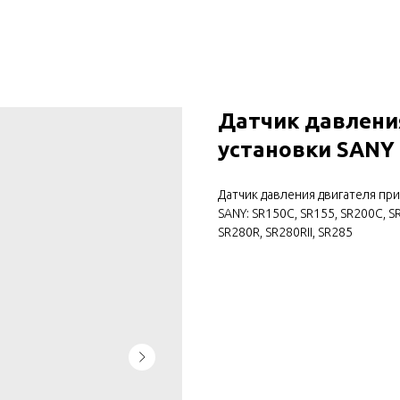
Датчик давлени
установки SANY
Датчик давления двигателя пр
SANY: SR150C, SR155, SR200C, SR
SR280R, SR280RII, SR285