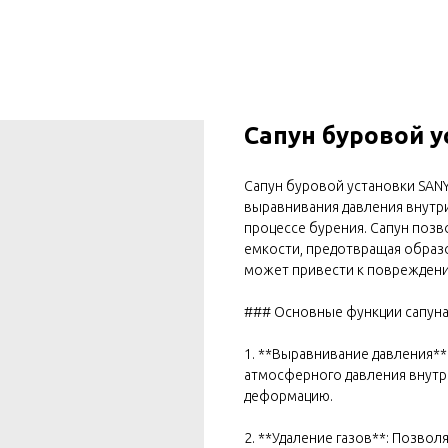
Сапун буровой 
Сапун буровой установки SANY
выравнивания давления внутр
процессе бурения. Сапун позво
емкости, предотвращая образо
может привести к повреждени
### Основные функции сапуна
1. **Выравнивание давления*
атмосферного давления внутр
деформацию.
2. **Удаление газов**: Позвол