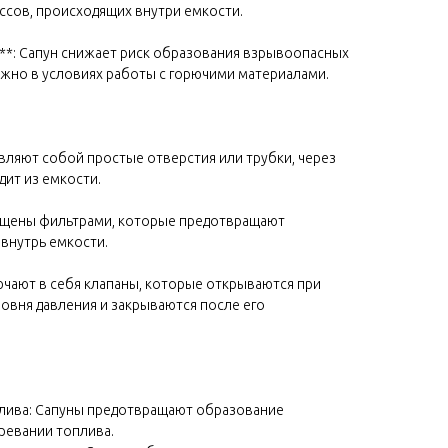
ссов, происходящих внутри емкости.
**: Сапун снижает риск образования взрывоопасных
ажно в условиях работы с горючими материалами.
авляют собой простые отверстия или трубки, через
дит из емкости.
нащены фильтрами, которые предотвращают
 внутрь емкости.
лючают в себя клапаны, которые открываются при
овня давления и закрываются после его
плива: Сапуны предотвращают образование
ревании топлива.