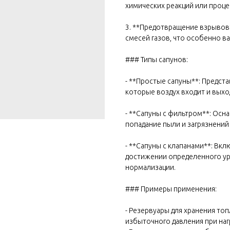
химических реакций или проце
3. **Предотвращение взрывов
смесей газов, что особенно в
### Типы сапунов:
- **Простые сапуны**: Предст
которые воздух входит и выхо
- **Сапуны с фильтром**: Ос
попадание пыли и загрязнений
- **Сапуны с клапанами**: Вк
достижении определенного ур
нормализации.
### Примеры применения:
- Резервуары для хранения то
избыточного давления при наг